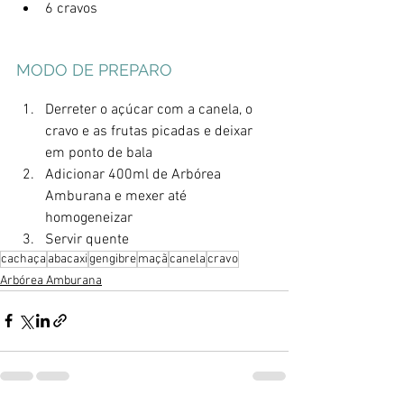
6 cravos
MODO DE PREPARO
Derreter o açúcar com a canela, o 
cravo e as frutas picadas e deixar 
em ponto de bala
Adicionar 400ml de Arbórea 
Amburana e mexer até 
homogeneizar
Servir quente
cachaça
abacaxi
gengibre
maçã
canela
cravo
Arbórea Amburana