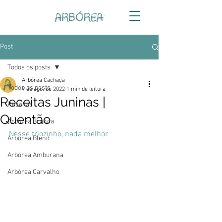
Post
Todos os posts
Arbórea Cachaça
Todos os posts
9 de ago. de 2022
1 min de leitura
Receitas Juninas |
Receitas
Quentão
Arbórea Branca
Nesse friozinho, nada melhor.
Arbórea Blend
Arbórea Amburana
Arbórea Carvalho