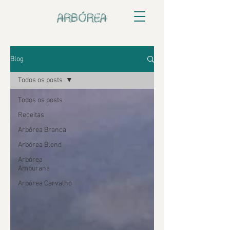
Blog
Todos os posts
Todos os posts
Receitas
Arbórea Branca
Arbórea Blend
Arbórea
Amburana
Arbórea Carvalho