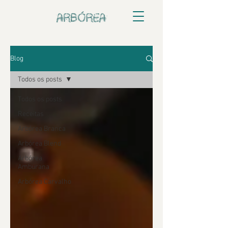
Blog
Todos os posts
Todos os posts
Receitas
Arbórea Branca
Arbórea Blend
Arbórea
Amburana
Arbórea Carvalho