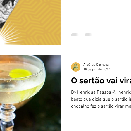
Arbórea Cachaça
18 de jan. de 2022
O sertão vai vi
By Henrique Passos @_henri
beato que dizia que o sertão i
chocalho fez o sertão virar mar