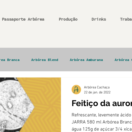
Passaporte Arbórea
Produção
Drinks
Traba
rea Branca
Arbórea Blend
Arbórea Amburana
Arbórea 
Arbórea Cachaça
22 de jan. de 2022
Feitiço da auro
Refrescante, levemente ácid
JARRA 580 ml Arbórea Branc
água 125g de açúcar 3/4 xícar