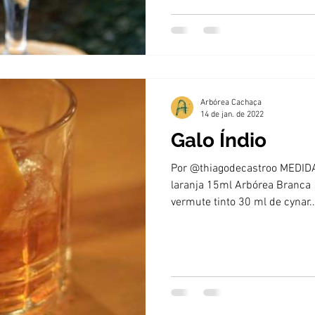
Arbórea Cachaça
14 de jan. de 2022
Galo Índio
Por @thiagodecastroo MEDIDA
laranja 15ml Arbórea Branca
vermute tinto 30 ml de cynar..