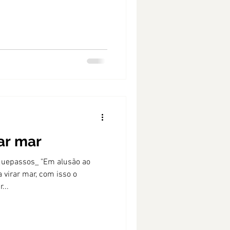
rar mar
quepassos_ "Em alusão ao
a virar mar, com isso o
...