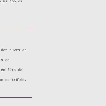
plus nobles
 des cuves en
is en
 en fûts de
ne contrôlée.