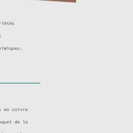
riétés
s
himiques.
s en cuivre
uquet de la