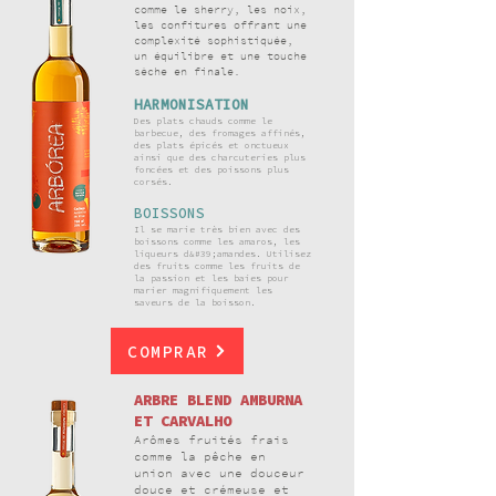
comme le sherry, les noix,
les confitures offrant une
complexité sophistiquée,
un équilibre et une touche
sèche en finale.
HARMONISATION
Des plats chauds comme le
barbecue, des fromages affinés,
des plats épicés et onctueux
ainsi que des charcuteries plus
foncées et des poissons plus
corsés.
BOISSONS
Il se marie très bien avec des
boissons comme les amaros, les
liqueurs d&#39;amandes. Utilisez
des fruits comme les fruits de
la passion et les baies pour
marier magnifiquement les
saveurs de la boisson.
COMPRAR
ARBRE
BLEND AMBURNA
ET CARVALHO
Arômes fruités frais
comme la pêche en
union avec une douceur
douce et crémeuse et