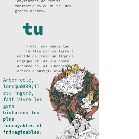
labyrinthes de récits
fantastiques au milieu des
grands arbres.
tu
m dia, sua mente tão
fertile car sa terre a
décidé de créer un liquide
magique et l&#39;a nommé
Arborea en l&#39;honneur des
arbres qu&#39;il aimait tant.
Arboricole,
lorsqu&#39;il
est ingéré,
fait vivre les
gens
histoires les
plus
incroyables et
inimaginables.