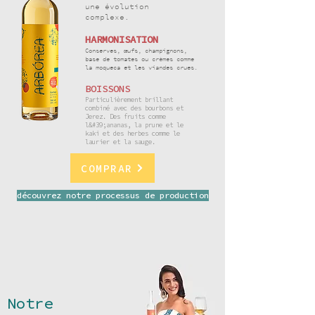
une évolution
complexe.
HARMONISATION
Conserves, œufs, champignons,
base de tomates ou crèmes comme
la moqueca et les viandes crues.
BOISSONS
Particulièrement brillant
combiné avec des bourbons et
Jerez. Des fruits comme
l&#39;ananas, la prune et le
kaki et des herbes comme le
laurier et la sauge.
COMPRAR
découvrez notre processus de production
Notre