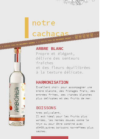
notre
cachaças
ARBRE BLANC
Propre et élégant,
délivre des senteurs
fraîches
et des fleurs équilibrées
à la texture délicate.
HARMONISATION
Excellent choix pour accompagner une
bière blanche, des fromages frais, des
entrées frites, des viandes blanches
plus délicates et des fruits de mer.
BOISSONS
très polyvalent,
Il est idéal pour les fruits plus
acides, les herbes douces comme le
thym ou pour être combiné avec
d&#39;autres boissons torréfiées plus
sèches.