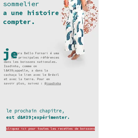
sommelier
a une histoire
compter.
je
sadora Bello Fornari é uma
das principales références
dans les boissons nationales.
Isadinha, comme on
l&#39;appelle, a dans la
cachaça le lien avec le Brésil
et avec la terre. Pour en
savoir plus, suivez :
@isadinha
le prochain chapitre,
est d&#39;expérimenter.
cliquez ici pour toutes les recettes de boissons