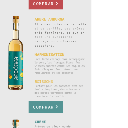
COMPRAR
ARBRE
AMBURNA
Il a des notes de cannelle
et de vanille, des arômes
très familiers, ce qui en
fait une excellente
cachaça pour diverses
occasions.
HARMONISATION
Excellente cachaça pour accompagner
le porc, les fromages bleus, les
viandes sucrées comme les coquilles
Saint-Jacques, les bières bien
houblonnées et les desserts.
BOISSONS
Parfait pour les boissons avec des
fruits tropicaux, des arbustes et
des herbes terreuses comme le
romarin et le basilic.
COMPRAR
CHÊNE
Arômes du vieux monde