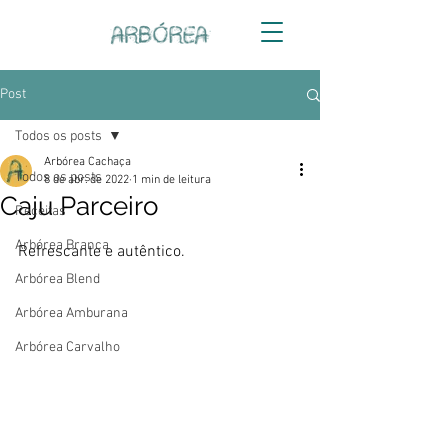
Post
Todos os posts
Arbórea Cachaça
Todos os posts
8 de abr. de 2022
1 min de leitura
Caju Parceiro
Receitas
Arbórea Branca
Refrescante e autêntico.
Arbórea Blend
Arbórea Amburana
Arbórea Carvalho