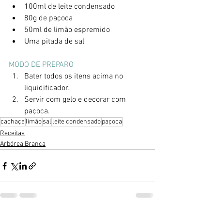
100ml de leite condensado
80g de paçoca
50ml de limão espremido
Uma pitada de sal
MODO DE PREPARO
Bater todos os itens acima no 
liquidificador.
Servir com gelo e decorar com 
paçoca.
cachaça
limão
sal
leite condensado
paçoca
Receitas
Arbórea Branca