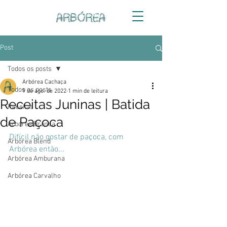
Post
Todos os posts
Arbórea Cachaça
Todos os posts
9 de ago. de 2022
1 min de leitura
Receitas Juninas | Batida
Receitas
de Paçoca
Arbórea Branca
Difícil não gostar de paçoca, com 
Arbórea Blend
Arbórea então...
Arbórea Amburana
Arbórea Carvalho