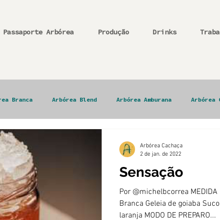
Passaporte Arbórea
Produção
Drinks
Traba
rea Branca
Arbórea Blend
Arbórea Amburana
Arbórea 
Arbórea Cachaça
2 de jan. de 2022
Sensação
Por @michelbcorrea MEDIDA
Branca Geleia de goiaba Suco d
laranja MODO DE PREPARO...