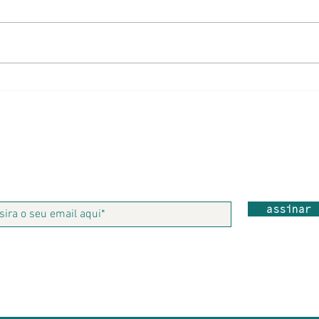
Brasil no Copo
Romã
Assine nossa newsletter
assinar