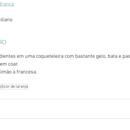
Branca
iliano 
RO
dientes em uma coqueteleira com bastante gelo, bata e pa
sem coar.
imão a francesa.
o
licor de laranja