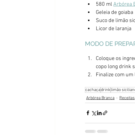
580 ml 
Arbórea 
Geleia de goiaba
Suco de limão sic
Licor de laranja 
MODO DE PREPA
Coloque os ingre
copo long drink 
Finalize com um l
cachaça
drink
limão sicilian
Arbórea Branca
Receitas