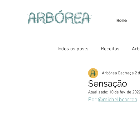
Home
Todos os posts
Receitas
Arb
Arbórea Cachaça
2 d
Sensação
Atualizado:
10 de fev. de 202
Por 
@michelbcorrea