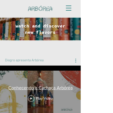
watch and discover
new flavors
Diogro apresenta Arbórea
Conhecendo a Cachaça Arbórea
Play Video